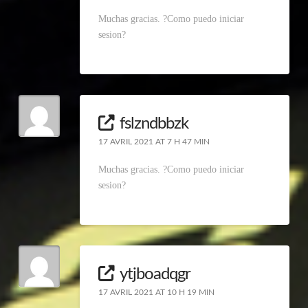
Muchas gracias. ?Como puedo iniciar
sesion?
fslzndbbzk
17 AVRIL 2021 AT 7 H 47 MIN
Muchas gracias. ?Como puedo iniciar
sesion?
ytjboadqgr
17 AVRIL 2021 AT 10 H 19 MIN