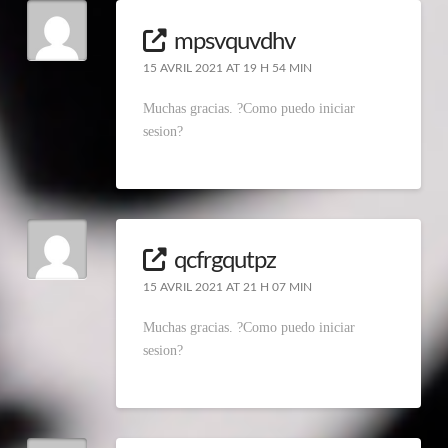
mpsvquvdhv
15 AVRIL 2021 AT 19 H 54 MIN
Muchas gracias. ?Como puedo iniciar
sesion?
qcfrgqutpz
15 AVRIL 2021 AT 21 H 07 MIN
Muchas gracias. ?Como puedo iniciar
sesion?