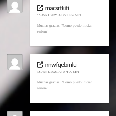
macsrfkifi
15 AVRIL 2021 AT 22 H 36 MIN
Muchas gracias. ?Como puedo iniciar
sesion?
nnwfqebmlu
16 AVRIL 2021 AT 0 H 00 MIN
Muchas gracias. ?Como puedo iniciar
sesion?