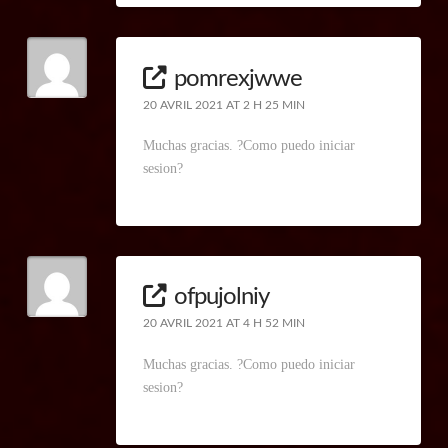
pomrexjwwe
20 AVRIL 2021 AT 2 H 25 MIN
Muchas gracias. ?Como puedo iniciar
sesion?
ofpujolniy
20 AVRIL 2021 AT 4 H 52 MIN
Muchas gracias. ?Como puedo iniciar
sesion?