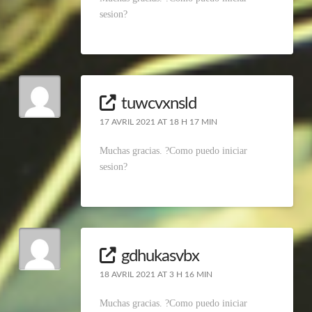
sesion?
tuwcvxnsld
17 AVRIL 2021 AT 18 H 17 MIN
Muchas gracias. ?Como puedo iniciar
sesion?
gdhukasvbx
18 AVRIL 2021 AT 3 H 16 MIN
Muchas gracias. ?Como puedo iniciar