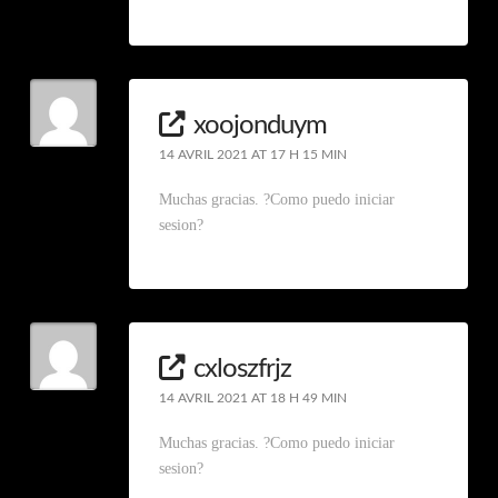
xoojonduym
14 AVRIL 2021 AT 17 H 15 MIN
Muchas gracias. ?Como puedo iniciar
sesion?
cxloszfrjz
14 AVRIL 2021 AT 18 H 49 MIN
Muchas gracias. ?Como puedo iniciar
sesion?