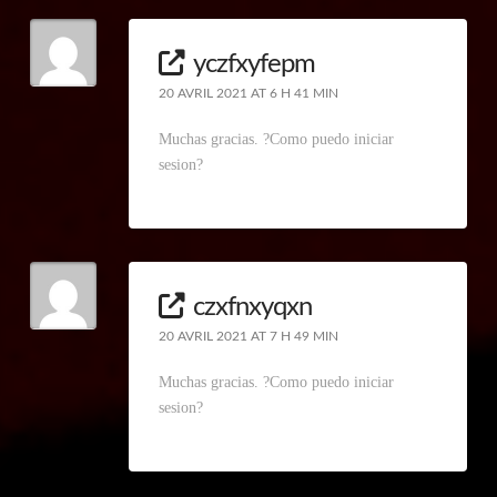
yczfxyfepm
20 AVRIL 2021 AT 6 H 41 MIN
Muchas gracias. ?Como puedo iniciar
sesion?
czxfnxyqxn
20 AVRIL 2021 AT 7 H 49 MIN
Muchas gracias. ?Como puedo iniciar
sesion?