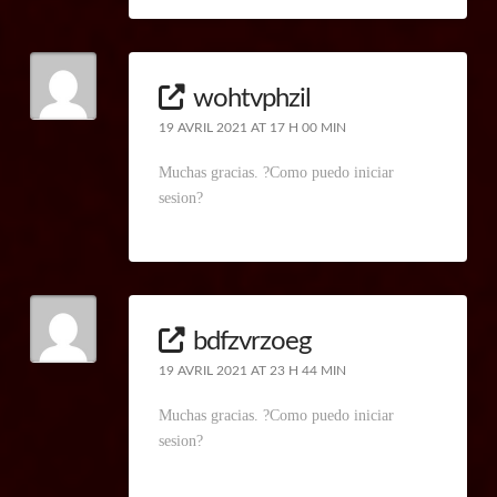
wohtvphzil
19 AVRIL 2021 AT 17 H 00 MIN
Muchas gracias. ?Como puedo iniciar
sesion?
bdfzvrzoeg
19 AVRIL 2021 AT 23 H 44 MIN
Muchas gracias. ?Como puedo iniciar
sesion?