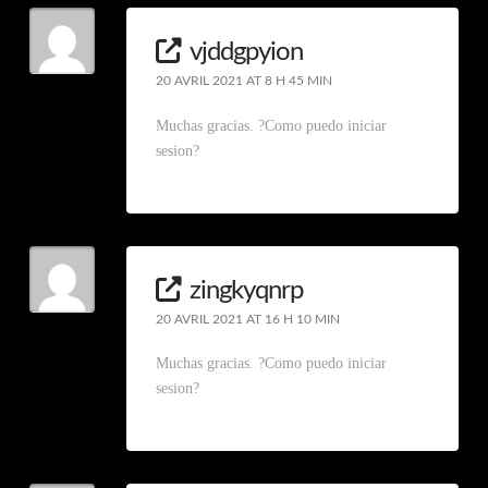
vjddgpyion
20 AVRIL 2021 AT 8 H 45 MIN
Muchas gracias. ?Como puedo iniciar
sesion?
zingkyqnrp
20 AVRIL 2021 AT 16 H 10 MIN
Muchas gracias. ?Como puedo iniciar
sesion?