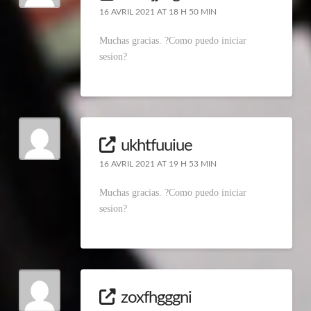
16 AVRIL 2021 AT 18 H 50 MIN
Muchas gracias. ?Como puedo iniciar
sesion?
ukhtfuuiue
16 AVRIL 2021 AT 19 H 53 MIN
Muchas gracias. ?Como puedo iniciar
sesion?
zoxfhgggni