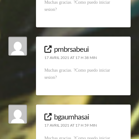
Muchas gracias. ?Como puedo iniciar
sesion?
pmbrsabeui
17 AVRIL 2021 AT 17 H 38 MIN
Muchas gracias. ?Como puedo iniciar
sesion?
bgaumhasai
17 AVRIL 2021 AT 17 H 59 MIN
Muchas gracias. ?Como puedo iniciar