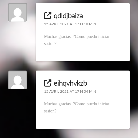
qdldjbaiza
15 AVRIL 2021 AT 17 H 10 MIN
Muchas gracias. ?Como puedo iniciar
sesion?
eihqvhvkzb
15 AVRIL 2021 AT 17 H 34 MIN
Muchas gracias. ?Como puedo iniciar
sesion?