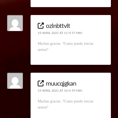
ozlnbttvlt
19 AVRIL 2021 AT 11 H 57 MIN
Muchas gracias. ?Como puedo iniciar
sesion?
muucqjgkan
19 AVRIL 2021 AT 14 H 59 MIN
Muchas gracias. ?Como puedo iniciar
sesion?