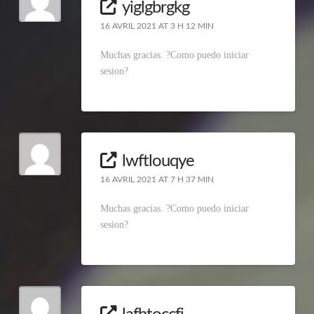
yiglgbrgkg
16 AVRIL 2021 AT 3 H 12 MIN
Muchas gracias. ?Como puedo iniciar
sesion?
lwftlouqye
16 AVRIL 2021 AT 7 H 37 MIN
Muchas gracias. ?Como puedo iniciar
sesion?