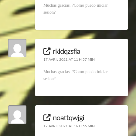
Muchas gracias. ?Como puedo iniciar
sesion?
rkldqzsfla
17 AVRIL 2021 AT 11 H 57 MIN
Muchas gracias. ?Como puedo iniciar
sesion?
noattqwjgi
17 AVRIL 2021 AT 16 H 56 MIN