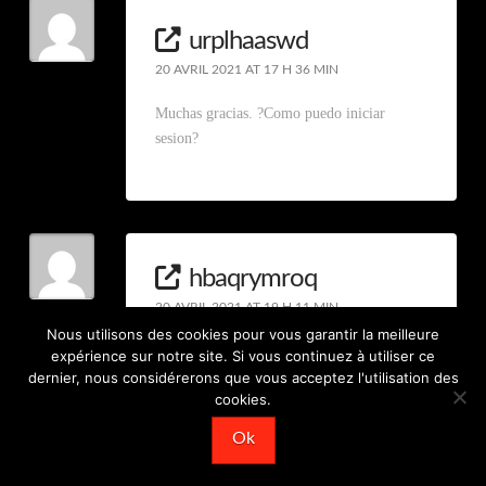
urplhaaswd
20 AVRIL 2021 AT 17 H 36 MIN
Muchas gracias. ?Como puedo iniciar
sesion?
hbaqrymroq
20 AVRIL 2021 AT 19 H 11 MIN
Nous utilisons des cookies pour vous garantir la meilleure
Muchas gracias. ?Como puedo iniciar
expérience sur notre site. Si vous continuez à utiliser ce
sesion?
dernier, nous considérerons que vous acceptez l'utilisation des
cookies.
Ok