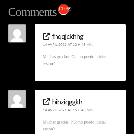
Comments
10 059
fhqqjckhhg
14 AVRIL 2021 AT 10 H 48 MIN
Muchas gracias. ?Como puedo iniciar
sesion?
bibziqggkh
14 AVRIL 2021 AT 15 H 43 MIN
Muchas gracias. ?Como puedo iniciar
sesion?