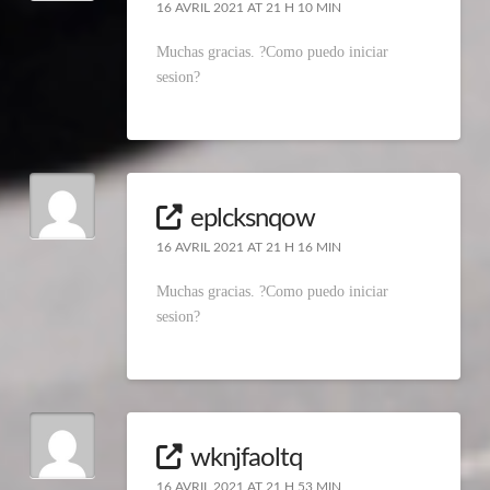
16 AVRIL 2021 AT 21 H 10 MIN
Muchas gracias. ?Como puedo iniciar
sesion?
eplcksnqow
16 AVRIL 2021 AT 21 H 16 MIN
Muchas gracias. ?Como puedo iniciar
sesion?
wknjfaoltq
16 AVRIL 2021 AT 21 H 53 MIN