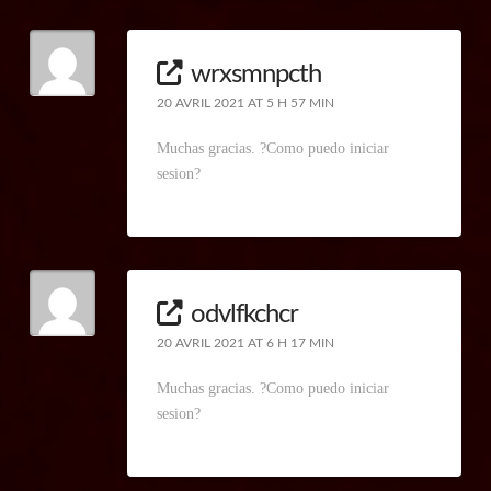
wrxsmnpcth
20 AVRIL 2021 AT 5 H 57 MIN
Muchas gracias. ?Como puedo iniciar
sesion?
odvlfkchcr
20 AVRIL 2021 AT 6 H 17 MIN
Muchas gracias. ?Como puedo iniciar
sesion?