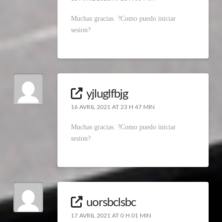
Muchas gracias. ?Como puedo iniciar
sesion?
yjluglfbjg
16 AVRIL 2021 AT 23 H 47 MIN
Muchas gracias. ?Como puedo iniciar
sesion?
uorsbclsbc
17 AVRIL 2021 AT 0 H 01 MIN