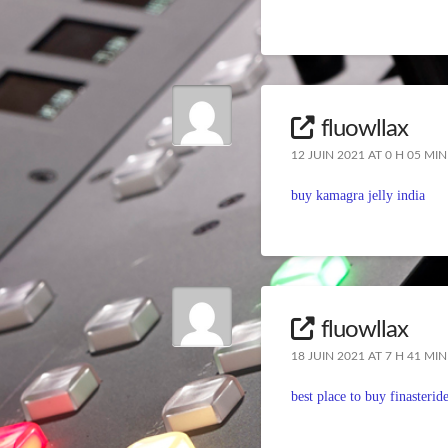
fluowllax
12 JUIN 2021 AT 0 H 05 MIN
buy kamagra jelly india
fluowllax
18 JUIN 2021 AT 7 H 41 MIN
best place to buy finasterid