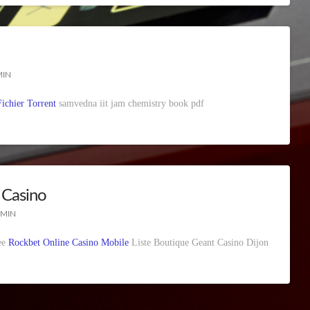
MIN
Fichier Torrent
samvedna iit jam chemistry book pdf
 Casino
 MIN
ee
Rockbet Online Casino Mobile
Liste Boutique Geant Casino Dijon