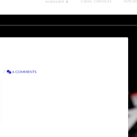
CADAC CONSOLES
OUTLIN
WORKSHOP
6 COMMENTS